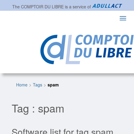
The
COMPTOIR DU LIBRE
is a service of
Toggl
navig
Home
Tags
spam
Tag : spam
Software list for tag spam