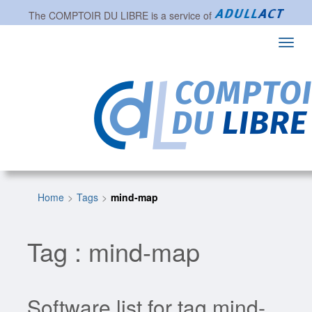
The
COMPTOIR DU LIBRE
is a service of
Toggl
navig
Home
Tags
mind-map
Tag : mind-map
Software list for tag mind-