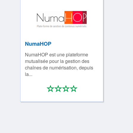
NumaHOP
NumaHOP est une plateforme
mutualisée pour la gestion des
chaînes de numérisation, depuis
la...
*
*
*
*
0/4