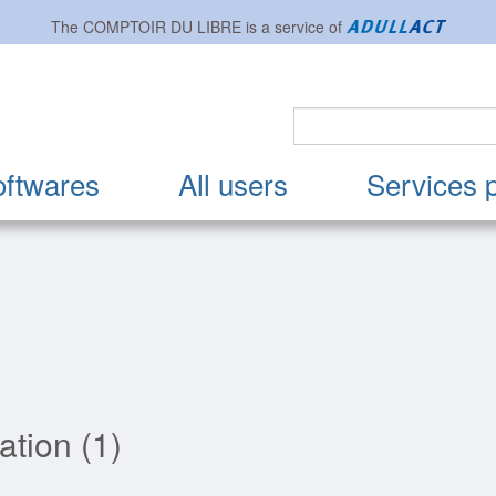
The
COMPTOIR DU LIBRE
is a service of
oftwares
All users
Services 
ation (1)