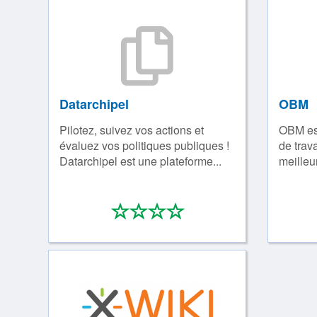
Datarchipel
OBM
Pilotez, suivez vos actions et
OBM est
évaluez vos politiques publiques !
de trava
Datarchipel est une plateforme...
meilleu
*
*
*
*
0/4