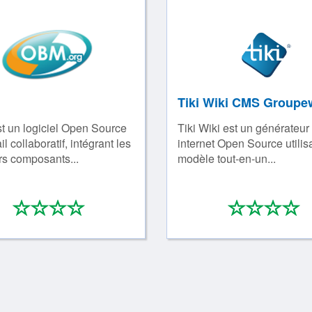
Tiki Wiki CMS Groupe
 un logiciel Open Source
Tiki Wiki est un générateur 
il collaboratif, intégrant les
internet Open Source utilis
rs composants...
modèle tout-en-un...
*
*
*
*
*
*
*
0/4
0