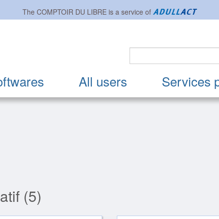
The
COMPTOIR DU LIBRE
is a service of
oftwares
All users
Services 
tif (5)