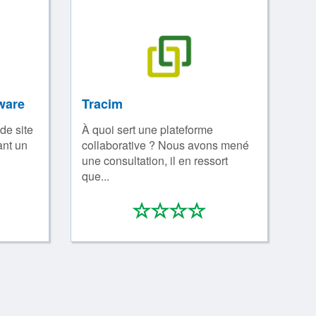
ware
Tracim
de site
À quoi sert une plateforme
ant un
collaborative ? Nous avons mené
une consultation, il en ressort
que...
*
*
*
*
*
/4
0/4