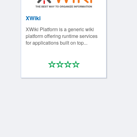
XWiki
XWiki Platform is a generic wiki
platform offering runtime services
for applications built on top...
*
*
*
*
0/4