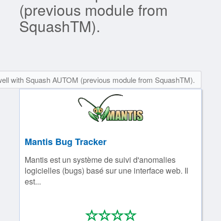
(previous module from
SquashTM).
 well with Squash AUTOM (previous module from SquashTM).
Mantis Bug Tracker
Mantis est un système de suivi d'anomalies
logicielles (bugs) basé sur une interface web. Il
est...
*
*
*
*
0/4