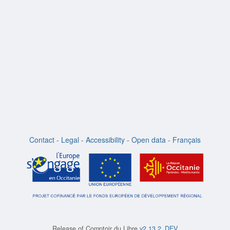
Contact
-
Legal
-
Accessibility
-
Open data
-
Français
Release of
Comptoir du Libre
v2.13.2_DEV