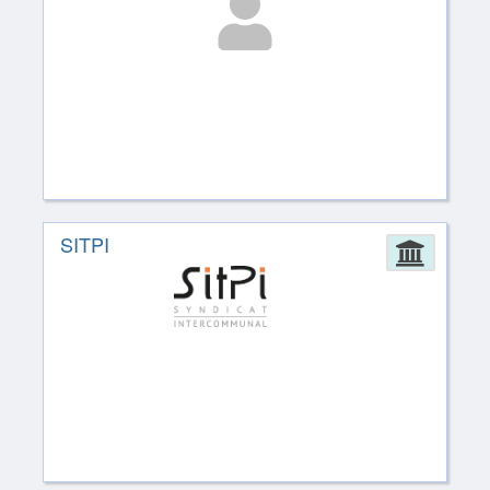
SITPI
Admin