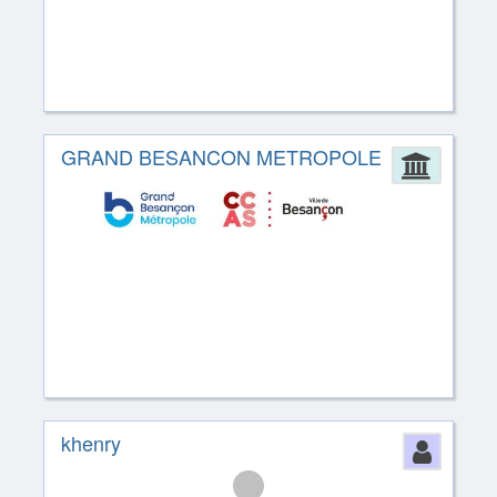
GRAND BESANCON METROPOLE
Admin
khenry
Perso