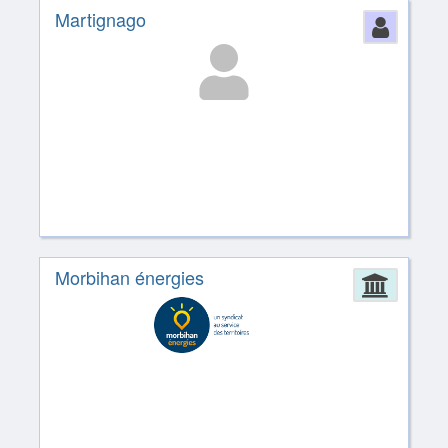
Martignago
Perso
Morbihan énergies
Admin