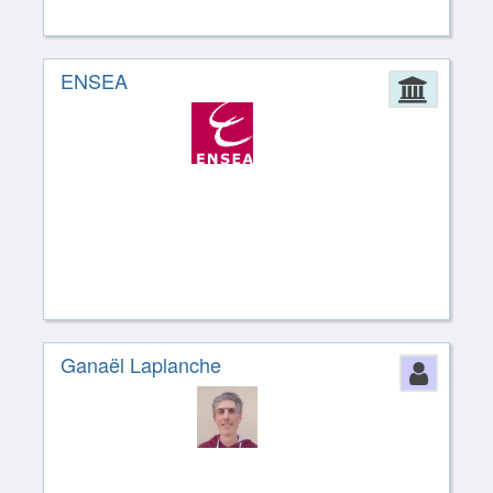
ENSEA
Admin
Ganaël Laplanche
Perso