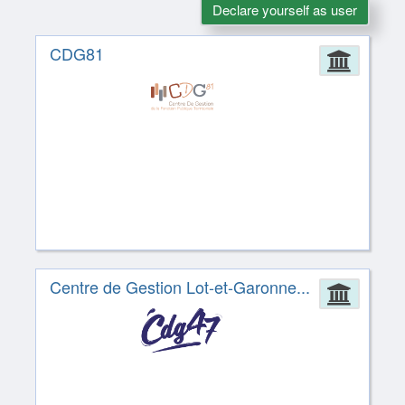
Declare yourself as user
CDG81
Admin
Centre de Gestion Lot-et-Garonne...
Admin