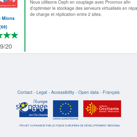
Nous utilisons Ceph en couplage avec Proxmox afin
d'optimiser le stockage des serveurs virtualisés en répar
de charge et réplication entre 2 sites.
le Mions
(69)
*
*
*
*
4/4
/9/20
Contact
-
Legal
-
Accessibility
-
Open data
-
Français