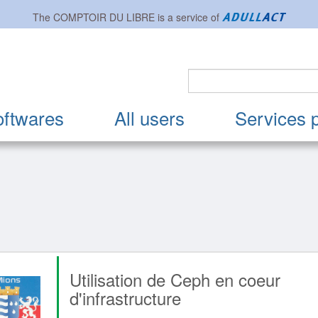
The
COMPTOIR DU LIBRE
is a service of
oftwares
All users
Services 
Utilisation de Ceph en coeur
d'infrastructure