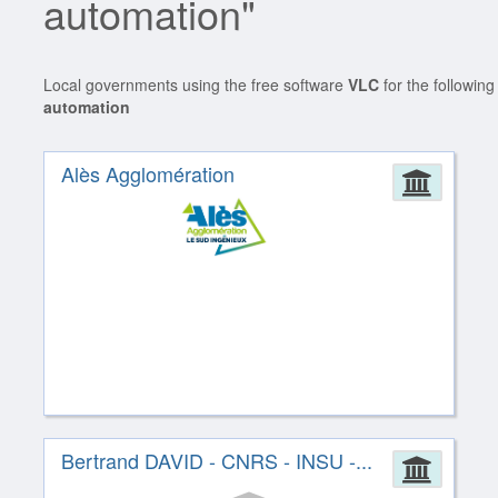
automation"
Local governments using the free software
VLC
for the followin
automation
Alès Agglomération
Admin
Bertrand DAVID - CNRS - INSU -...
Admin