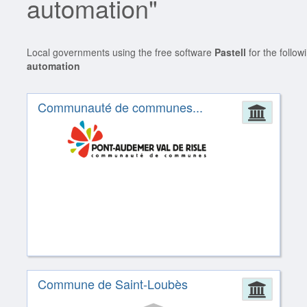
automation"
Local governments using the free software
Pastell
for the follow
automation
Communauté de communes...
Admin
Commune de Saint-Loubès
Admin