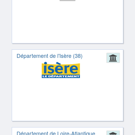
Département de l'Isère (38)
Admin
Département de Loire-Atlantique