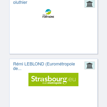
oluthier
Admin
Rémi LEBLOND (Eurométropole
Admin
de...