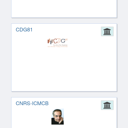
CDG81
Admin
CNRS-ICMCB
Admin