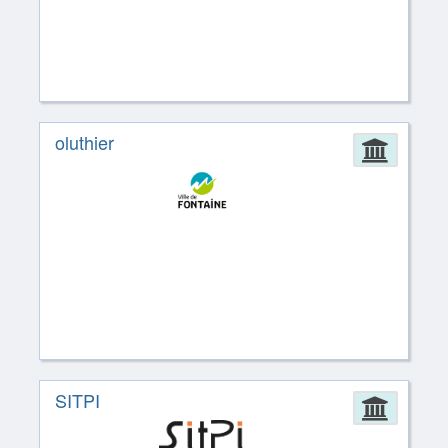
oluthier
Admin
SITPI
Admin