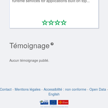
runtime services for applications built on top...
*
*
*
*
0/4
Témoignage
Aucun témoignage publié.
Contact
-
Mentions légales
-
Accessibilité : non conforme
-
Open Data
English