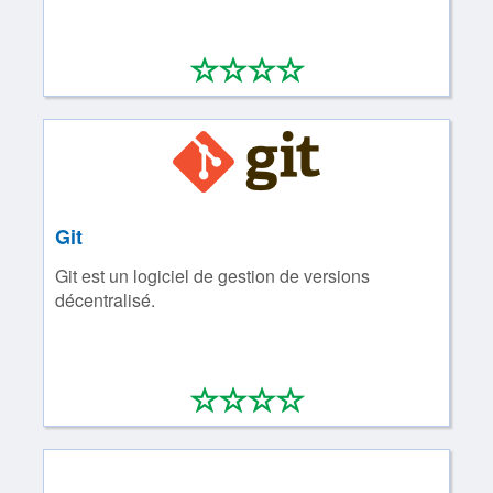
*
*
*
*
0/4
Git
Git est un logiciel de gestion de versions
décentralisé.
*
*
*
*
0/4