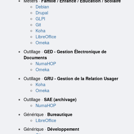
Métiers ·
Famille / Enfance / Éducation / Scolaire
Debian
Drupal
GLPI
Git
Koha
LibreOffice
Omeka
Outillage ·
GED - Gestion Électronique de
Documents
NumaHOP
Omeka
Outillage ·
GRU - Gestion de la Relation Usager
Koha
Omeka
Outillage ·
SAE (archivage)
NumaHOP
Générique ·
Bureautique
LibreOffice
Générique ·
Développement