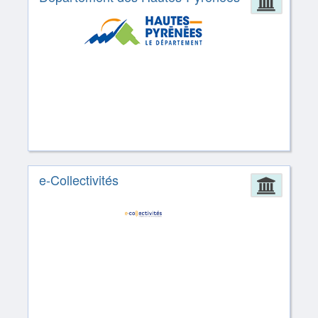
Admin
e-Collectivités
Admin