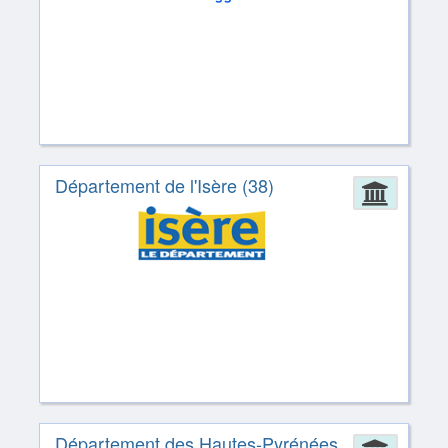
Département de l'Isère (38)
Admin
Département des Hautes-Pyrénées