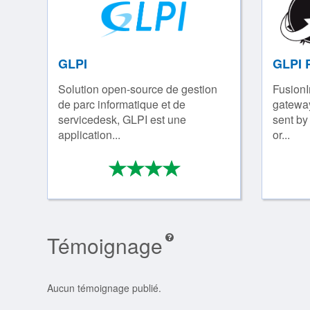
GLPI
GLPI 
Solution open-­source de gestion
FusionI
de parc informatique et de
gateway
servicedesk, GLPI est une
sent by 
application...
or...
*
*
*
*
4/4
Témoignage
Aucun témoignage publié.