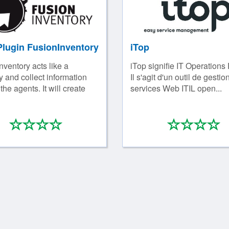
Plugin FusionInventory
iTop
nventory acts like a
iTop signifie IT Operations 
 and collect information
Il s'agit d'un outil de gestio
the agents. It will create
services Web ITIL open...
*
*
*
*
*
*
*
0/4
0