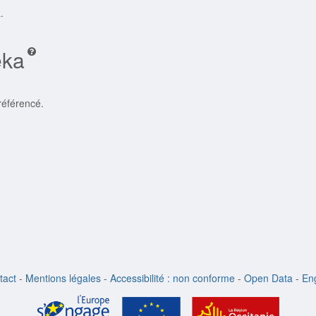
.
eka
référencé.
tact
-
Mentions légales
-
Accessibilité : non conforme
-
Open Data
-
Eng