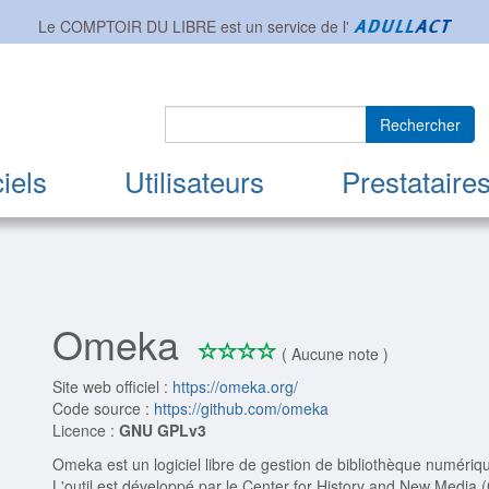
Le COMPTOIR DU LIBRE est un service de l'
Rechercher
iels
Utilisateurs
Prestataire
Omeka
*
*
*
*
0/4
( Aucune note )
Site web officiel :
https://omeka.org/
Code source :
https://github.com/omeka
Licence :
GNU GPLv3
Omeka est un logiciel libre de gestion de bibliothèque numériqu
L'outil est développé par le Center for History and New Media