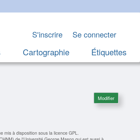
S'inscrire
Se connecter
s
Cartographie
Étiquettes
Modifier
e mis à disposition sous la licence GPL.
 (CHNM) de l'Université George Mason qui est aussi à