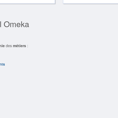
el Omeka
hie
des
métiers
:
nts