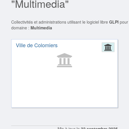
"Multimedia"
Collectivités et administrations utilisant le logiciel libre
GLPI
pour 
domaine :
Multimedia
Ville de Colomiers
Admin
Mis à jour le
22 septembre 2025