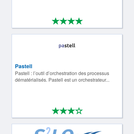
*
*
*
*
4/4
Pastell
Pastell : l’outil d’orchestration des processus
dématérialisés. Pastell est un orchestrateur...
*
*
*
*
3/4