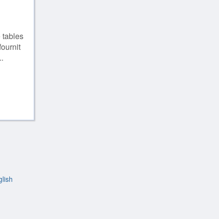
 tables
ournit
..
*
/4
lish