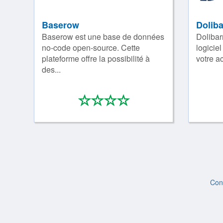
Baserow
Dolib
Baserow est une base de données
Doliba
no-code open-source. Cette
logicie
plateforme offre la possibilité à
votre ac
des...
*
*
*
*
0/4
Con