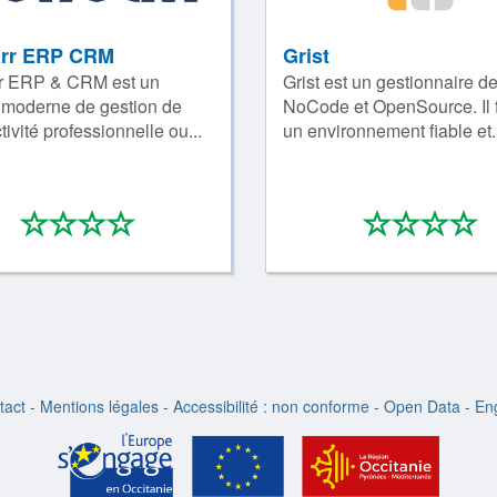
arr ERP CRM
Grist
rr ERP & CRM est un
Grist est un gestionnaire de
l moderne de gestion de
NoCode et OpenSource. Il f
tivité professionnelle ou...
un environnement fiable et.
*
*
*
*
*
*
*
0/4
0
tact
-
Mentions légales
-
Accessibilité : non conforme
-
Open Data
-
Eng