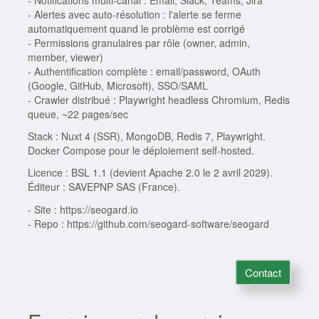
- Notifications multi-canal : Email, Slack, Teams, Jira
- Alertes avec auto-résolution : l'alerte se ferme
automatiquement quand le problème est corrigé
- Permissions granulaires par rôle (owner, admin,
member, viewer)
- Authentification complète : email/password, OAuth
(Google, GitHub, Microsoft), SSO/SAML
- Crawler distribué : Playwright headless Chromium, Redis
queue, ~22 pages/sec
Stack : Nuxt 4 (SSR), MongoDB, Redis 7, Playwright.
Docker Compose pour le déploiement self-hosted.
Licence : BSL 1.1 (devient Apache 2.0 le 2 avril 2029).
Éditeur : SAVEPNP SAS (France).
- Site : https://seogard.io
- Repo : https://github.com/seogard-software/seogard
Contact