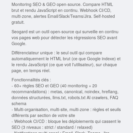
Monitoring SEO & GEO open-source. Compare HTML
brut et rendu JavaScript en continu. Webhook CI/CD,
multi-zone, alertes Email/Slack/Teams/Jira. Self-hosted
gratuit.
Seogard est un outil open-source qui surveille en continu
vos pages web pour détecter les régressions SEO avant
Google.
Différenciateur unique : le seul outil qui compare
automatiquement le HTML brut (ce que Google indexe) et
le rendu JavaScript (ce que voit l'utilisateur), sur chaque
page, en temps réel.
Fonctionnalités clés :
- 60+ règles SEO et GEO (40 monitoring + 20
recommandations) : metas, canonical, noindex, hreflang,
données structurées, llms.txt, robots.txt AI crawlers, FAQ
schema
- Multi-organisation, multi-site, multi-zone : règles et seuils
différents par section de votre site
- Webhook CI/CD : bloque les déploiements qui cassent le
SEO (3 niveaux : strict / standard / relaxed)