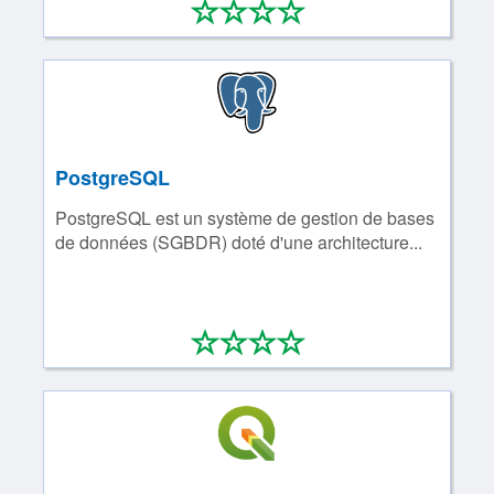
*
*
*
*
0/4
PostgreSQL
PostgreSQL est un système de gestion de bases
de données (SGBDR) doté d'une architecture...
*
*
*
*
0/4