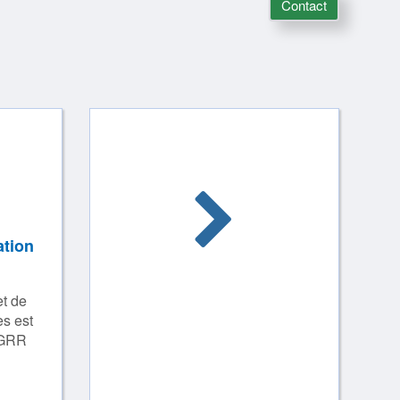
Contact
ation
t de
s est
 GRR
*
/4