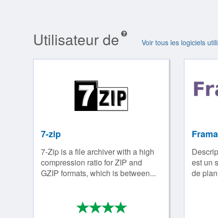
Utilisateur de
Voir tous les logiciels u
7-zip
Frama
7-Zip is a file archiver with a high
Descrip
compression ratio for ZIP and
est un 
GZIP formats, which is between...
de plani
*
*
*
*
4/4