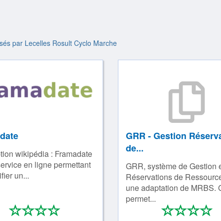
tilisés par Lecelles Rosult Cyclo Marche
date
GRR - Gestion Réserv
de...
tion wikipédia : Framadate
service en ligne permettant
GRR, système de Gestion e
fier un...
Réservations de Ressource
une adaptation de MRBS.
permet...
*
*
*
*
*
*
*
0/4
0