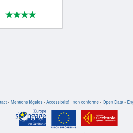
*
*
*
*
4/4
tact
-
Mentions légales
-
Accessibilité : non conforme
-
Open Data
-
Eng