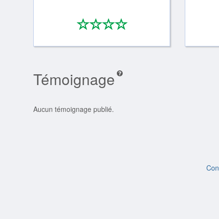
*
*
*
*
0/4
Témoignage
Aucun témoignage publié.
Con