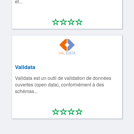
et...
*
*
*
*
0/4
Validata
Validata est un outil de validation de données
ouvertes (open data), conformément à des
schémas...
*
*
*
*
0/4