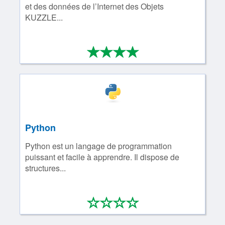
et des données de l’Internet des Objets
KUZZLE...
*
*
*
*
4/4
Python
Python est un langage de programmation
puissant et facile à apprendre. Il dispose de
structures...
*
*
*
*
0/4