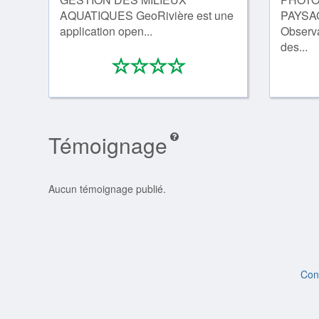
AQUATIQUES GeoRivière est une
PAYSAG
application open...
Observa
des...
*
*
*
*
0/4
Témoignage
Aucun témoignage publié.
Con