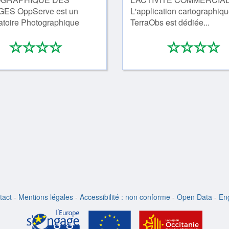
ES OppServe est un
L'application cartographiq
toire Photographique
TerraObs est dédiée...
*
*
*
*
*
*
*
0/4
0
tact
-
Mentions légales
-
Accessibilité : non conforme
-
Open Data
-
Eng