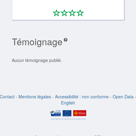
*
*
*
*
0/4
Témoignage
Aucun témoignage publié.
Contact
-
Mentions légales
-
Accessibilité : non conforme
-
Open Data
English