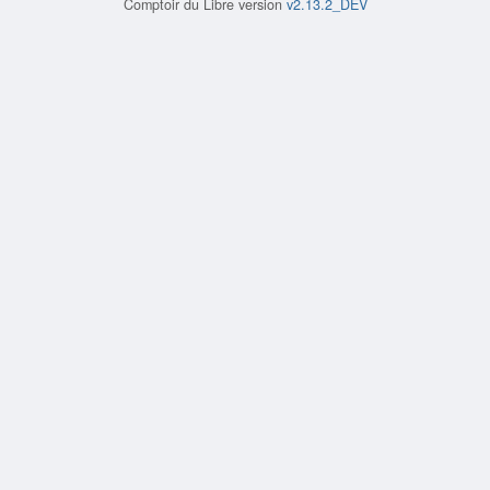
Comptoir du Libre version
v2.13.2_DEV