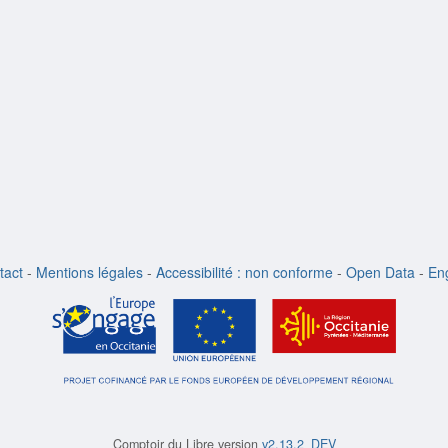
tact
-
Mentions légales
-
Accessibilité : non conforme
-
Open Data
-
Eng
Comptoir du Libre version
v2.13.2_DEV