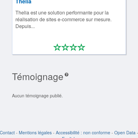
Thelia
Thelia est une solution performante pour la
réalisation de sites e-commerce sur mesure.
Depuis...
*
*
*
*
0/4
Témoignage
Aucun témoignage publié.
Contact
-
Mentions légales
-
Accessibilité : non conforme
-
Open Data