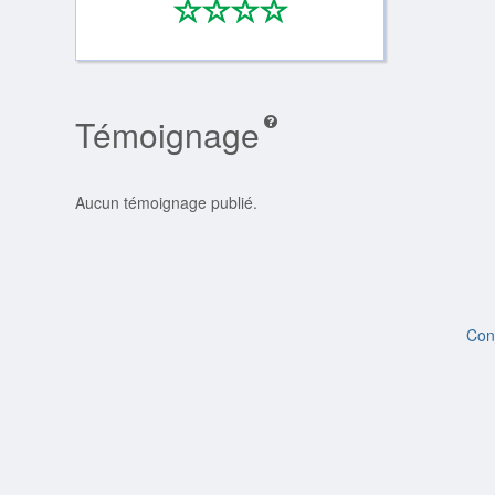
*
*
*
*
0/4
Témoignage
Aucun témoignage publié.
Con