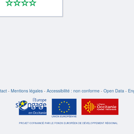
*
*
*
*
0/4
tact
-
Mentions légales
-
Accessibilité : non conforme
-
Open Data
-
Eng