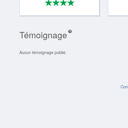
*
*
*
*
4/4
Témoignage
Aucun témoignage publié.
Con