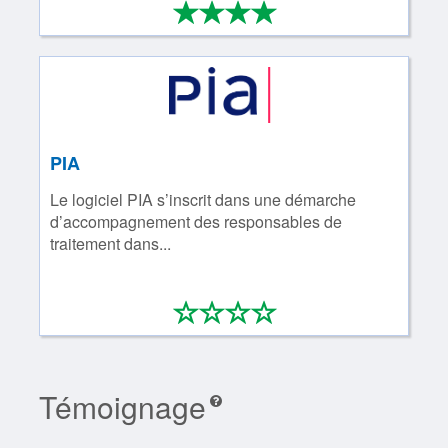
*
*
*
*
4/4
PIA
Le logiciel PIA s’inscrit dans une démarche
d’accompagnement des responsables de
traitement dans...
*
*
*
*
0/4
Témoignage