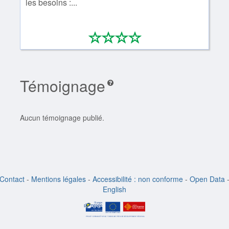
les besoins :...
*
*
*
*
0/4
Témoignage
Aucun témoignage publié.
Contact
-
Mentions légales
-
Accessibilité : non conforme
-
Open Data
English