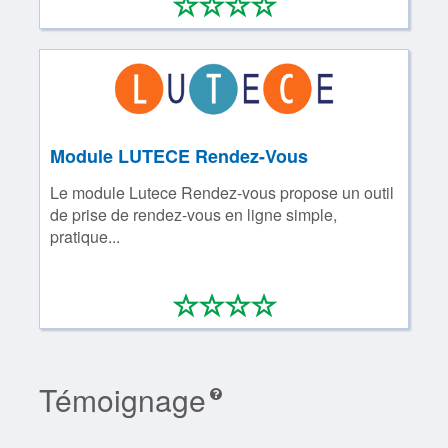
*
*
*
*
0/4
Module LUTECE Rendez-Vous
Le module Lutece Rendez-vous propose un outil
de prise de rendez-vous en ligne simple,
pratique...
*
*
*
*
0/4
Témoignage