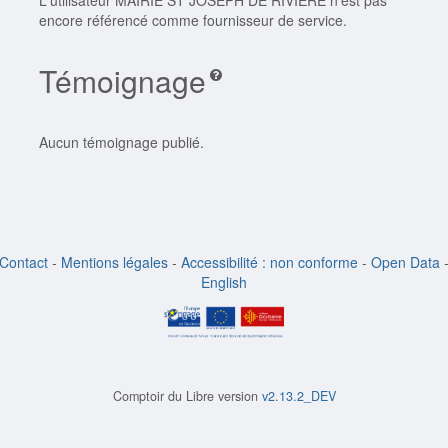
L'utilisateur MAIRIE ST JOSEPH DE RIVIERE n'est pas
encore référencé comme fournisseur de service.
Témoignage
Aucun témoignage publié.
Contact
-
Mentions légales
-
Accessibilité : non conforme
-
Open Data
English
Comptoir du Libre version
v2.13.2_DEV