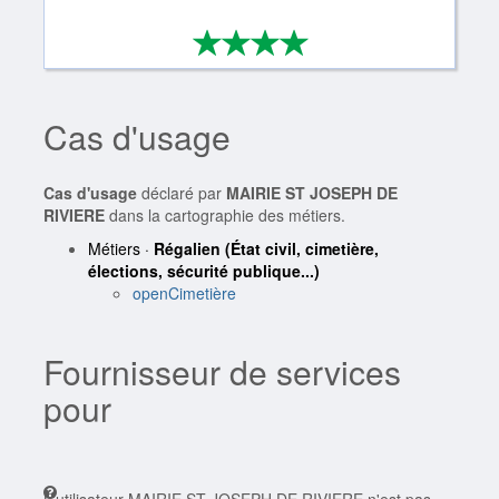
*
*
*
*
4/4
Cas d'usage
Cas d'usage
déclaré par
MAIRIE ST JOSEPH DE
RIVIERE
dans la cartographie des métiers.
Métiers ·
Régalien (État civil, cimetière,
élections, sécurité publique...)
openCimetière
Fournisseur de services
pour