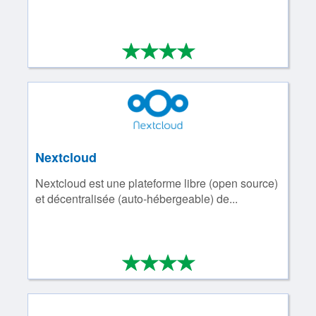
*
*
*
*
4/4
Nextcloud
Nextcloud est une plateforme libre (open source)
et décentralisée (auto-hébergeable) de...
*
*
*
*
4/4