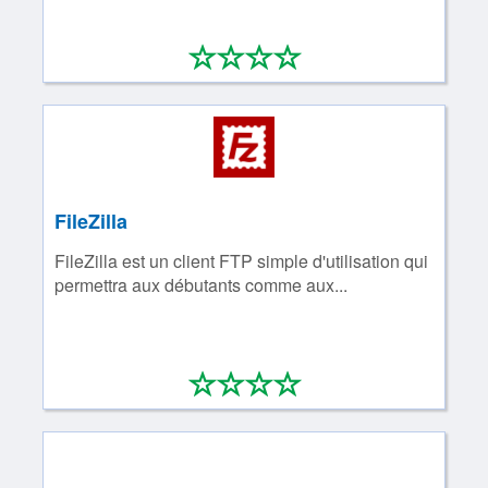
*
*
*
*
0/4
FileZilla
FileZilla est un client FTP simple d'utilisation qui
permettra aux débutants comme aux...
*
*
*
*
0/4