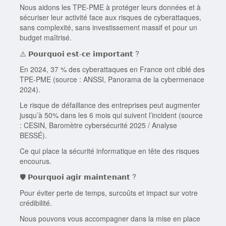
Nous aidons les TPE-PME à protéger leurs données et à
sécuriser leur activité face aux risques de cyberattaques,
sans complexité, sans investissement massif et pour un
budget maîtrisé.
⚠️ 𝗣𝗼𝘂𝗿𝗾𝘂𝗼𝗶 𝗲𝘀𝘁-𝗰𝗲 𝗶𝗺𝗽𝗼𝗿𝘁𝗮𝗻𝘁 ?
En 2024, 37 % des cyberattaques en France ont ciblé des
TPE-PME (source : ANSSI, Panorama de la cybermenace
2024).
Le risque de défaillance des entreprises peut augmenter
jusqu’à 50% dans les 6 mois qui suivent l’incident (source
: CESIN, Baromètre cybersécurité 2025 / Analyse
BESSÉ).
Ce qui place la sécurité informatique en tête des risques
encourus.
🛡️ 𝗣𝗼𝘂𝗿𝗾𝘂𝗼𝗶 𝗮𝗴𝗶𝗿 𝗺𝗮𝗶𝗻𝘁𝗲𝗻𝗮𝗻𝘁 ?
Pour éviter perte de temps, surcoûts et impact sur votre
crédibilité.
Nous pouvons vous accompagner dans la mise en place