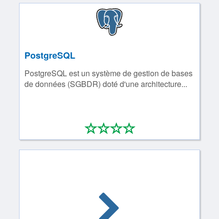
PostgreSQL
PostgreSQL est un système de gestion de bases
de données (SGBDR) doté d'une architecture...
*
*
*
*
0/4