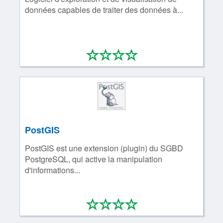
données capables de traiter des données à...
*
*
*
*
0/4
PostGIS
PostGIS est une extension (plugin) du SGBD
PostgreSQL, qui active la manipulation
d'informations...
*
*
*
*
0/4