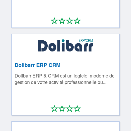
*
*
*
*
0/4
Dolibarr ERP CRM
Dolibarr ERP & CRM est un logiciel moderne de
gestion de votre activité professionnelle ou...
*
*
*
*
0/4