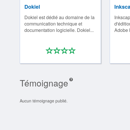
Dokiel
Inksc
Dokiel est dédié au domaine de la
Inkscape
communication technique et
d'éditio
documentation logicielle. Dokiel...
Adobe Il
*
*
*
*
0/4
Témoignage
Aucun témoignage publié.