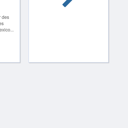
r des
es
xico...
*
/4