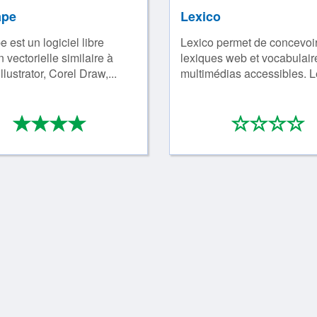
ape
Lexico
 est un logiciel libre
Lexico permet de concevoi
n vectorielle similaire à
lexiques web et vocabulair
lustrator, Corel Draw,...
multimédias accessibles. Le
*
*
*
*
*
*
*
4/4
0