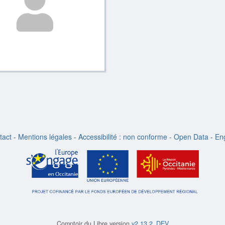
tact
-
Mentions légales
-
Accessibilité : non conforme
-
Open Data
-
Eng
Comptoir du Libre version
v2.13.2_DEV