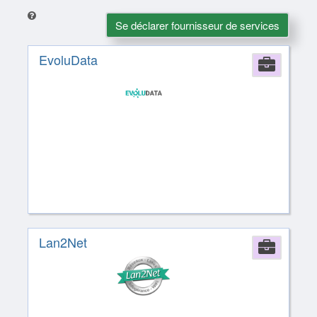
Se déclarer fournisseur de services
EvoluData
Comp
Lan2Net
Comp