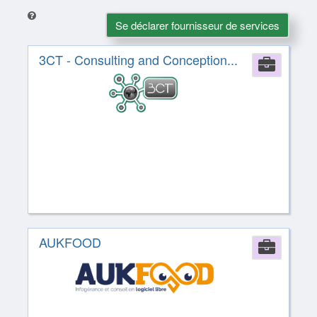
Se déclarer fournisseur de services
3CT - Consulting and Conception...
Comp
AUKFOOD
Comp