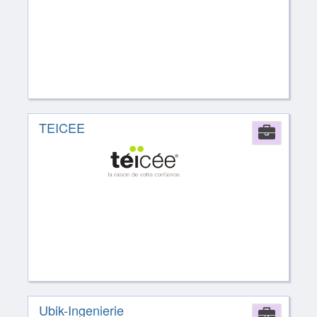
TEICEE
Comp
Ubik-Ingenierie
Comp