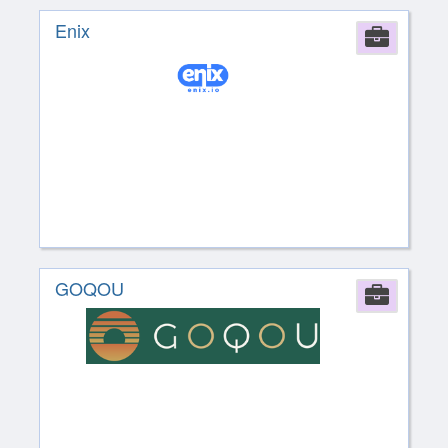
Enix
Comp
GOQOU
Comp