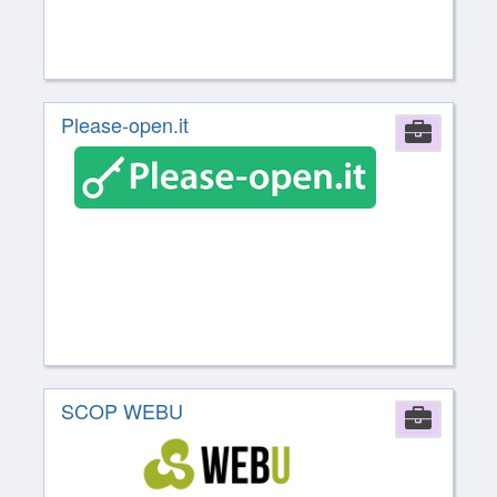
Please-open.it
Comp
SCOP WEBU
Comp