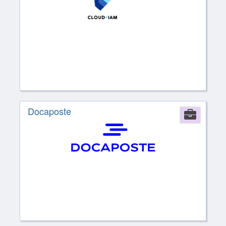
Docaposte
Comp