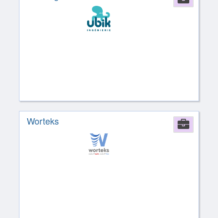
Worteks
Comp