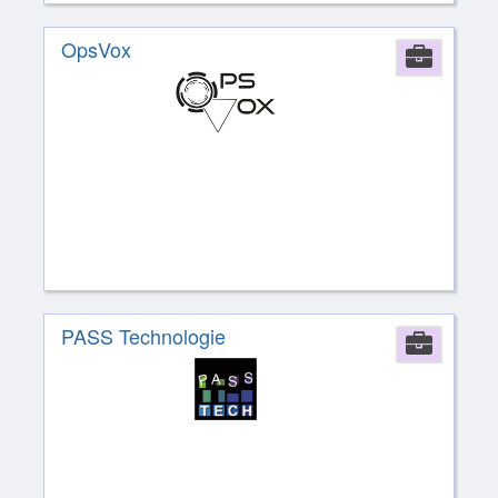
OpsVox
Comp
PASS Technologie
Comp