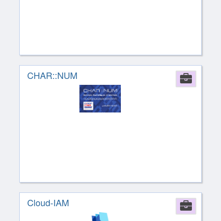
CHAR::NUM
Comp
Cloud-IAM
Comp