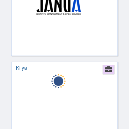
Kilya
Comp