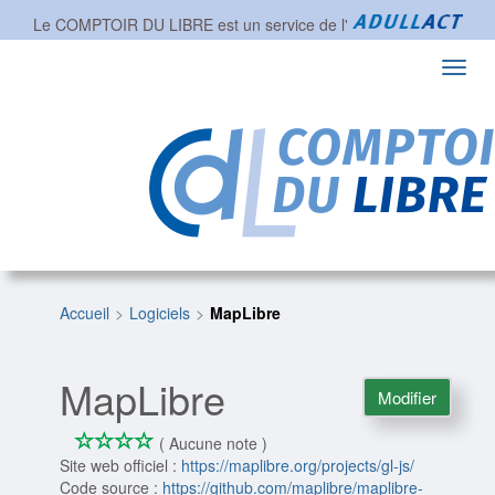
Le COMPTOIR DU LIBRE est un service de l'
Toggl
navig
Accueil
Logiciels
MapLibre
MapLibre
Modifier
*
*
*
*
0/4
( Aucune note )
Site web officiel :
https://maplibre.org/projects/gl-js/
Code source :
https://github.com/maplibre/maplibre-