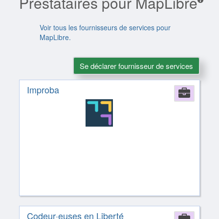
Prestataires pour MapLibre
Voir tous les fournisseurs de services pour
MapLibre.
Se déclarer fournisseur de services
Improba
Comp
Codeur·euses en Liberté
Comp