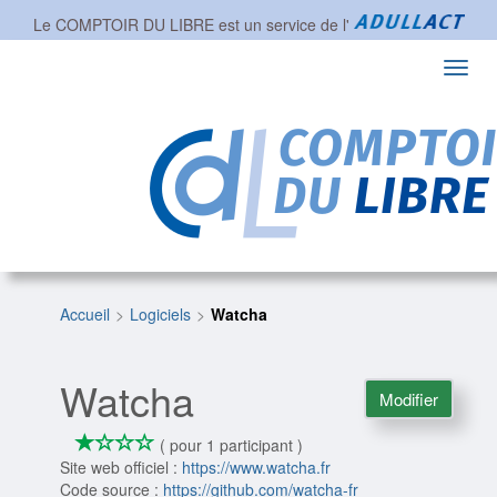
Le COMPTOIR DU LIBRE est un service de l'
Toggl
navig
Accueil
Logiciels
Watcha
Watcha
Modifier
*
*
*
*
1/4
( pour 1 participant )
Site web officiel :
https://www.watcha.fr
Code source :
https://github.com/watcha-fr