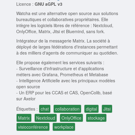
Licence :
GNU aGPL v3
Watcha est une alternative open source aux solutions
bureautiques et collaboratives propriétaires. Elle
intègre les logiciels libres de référence : Nextcloud,
OnlyOffice, Matrix, Jitsi et Bluemind, sans fork.
Intégrateur de la messagerie Matrix. La société à
déployé de larges fédérations d'instances permettant
à des milliers d'agents de communiquer au quotidien.
Elle propose également les services suivants :
- Surveillance d'infrastructure et d'applications
métiers avec Grafana, Prometheus et Metabase
- Intelligence Artificielle avec les principaux modèles
open source
- Un ERP pour les CCAS et CAS, OpenColib, basé
sur Axelor
Étiquettes :
chat
collaboration
digital
Jitsi
Matrix
Nextcloud
OnlyOffice
stockage
visioconférence
workplace