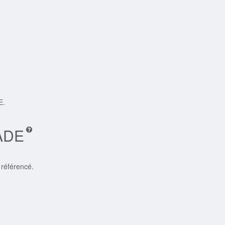
E.
IADE
 référencé.