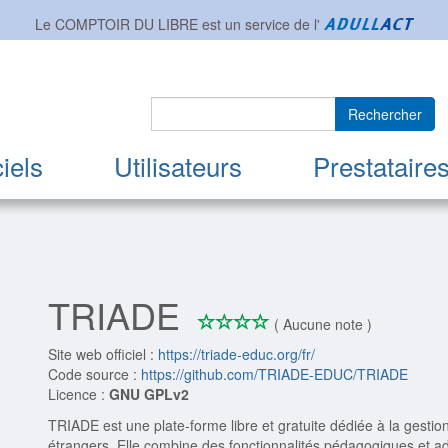
Le COMPTOIR DU LIBRE est un service de l'
Rechercher
iels
Utilisateurs
Prestataire
TRIADE
*
*
*
*
0/4
( Aucune note )
Site web officiel :
https://triade-educ.org/fr/
Code source :
https://github.com/TRIADE-EDUC/TRIADE
Licence :
GNU GPLv2
TRIADE est une plate-forme libre et gratuite dédiée à la gestion
étrangers. Elle combine des fonctionnalités pédagogiques et a