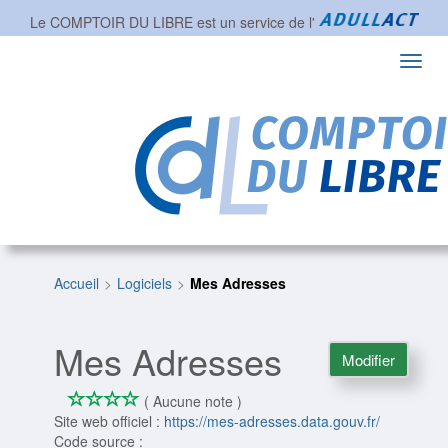
Le COMPTOIR DU LIBRE est un service de l'
Toggl
navig
Accueil
Logiciels
Mes Adresses
Mes Adresses
Modifier
*
*
*
*
0/4
( Aucune note )
Site web officiel :
https://mes-adresses.data.gouv.fr/
Code source :