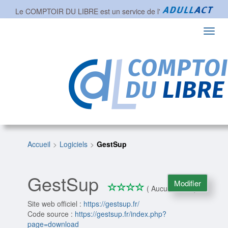
Le COMPTOIR DU LIBRE est un service de l'
Toggl
navig
Accueil
Logiciels
GestSup
GestSup
Modifier
*
*
*
*
0/4
( Aucune note )
Site web officiel :
https://gestsup.fr/
Code source :
https://gestsup.fr/index.php?
page=download