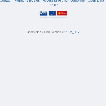
Contact
-
Mentions légales
-
Accessibilité : non conforme
-
Open Data
English
Comptoir du Libre version
v2.13.2_DEV