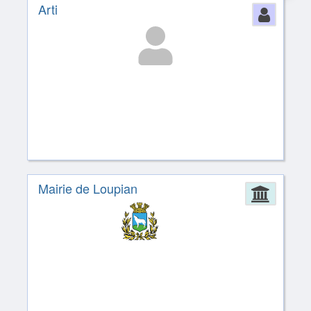
Arti
Perso
Mairie de Loupian
Admin