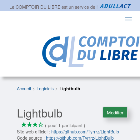
Le COMPTOIR DU LIBRE est un service de l'
Toggl
navig
Accueil
Logiciels
Lightbulb
Lightbulb
Modifier
*
*
*
*
3/4
( pour 1 participant )
Site web officiel :
https://github.com/Tyrrrz/LightBulb
Code source :
https://github.com/Tyrrrz/LightBulb